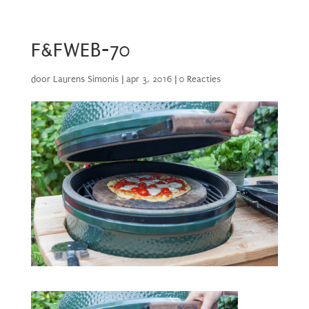
F&FWEB-70
door
Laurens Simonis
|
apr 3, 2016
|
0 Reacties