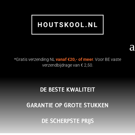
a
*Gratis verzending NL
vanaf €20,- of meer
. Voor BE vaste
verzendbijdrage van € 2,50.
DE BESTE KWALITEIT
17 KG Namibiaans Hardhout
Houtskool | Flames & Flavour
GARANTIE OP GROTE STUKKEN
€
36.50
+
TOEVOEGEN
DE SCHERPSTE PRIJS