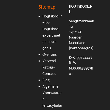
HOUTSKOOL.N
Sitemap
L
Houtskool.nl
Sandtmannlaan
– De
12
Houtskool
1412 GC
expert met
Naarden
de beste
Nederland
deals
(kantooradres)
Over ons
KvK: 99174448
Verzend-
BTW:
Retour-
NL868843957B
Contact
01
Blog
Algemene
Voorwaarde
n –
Privacybelei