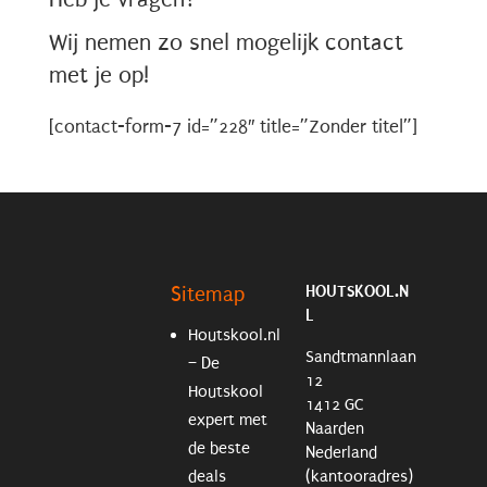
Wij nemen zo snel mogelijk contact
met je op!
[contact-form-7 id=”228″ title=”Zonder titel”]
HOUTSKOOL.N
Sitemap
L
Houtskool.nl
Sandtmannlaan
– De
12
Houtskool
1412 GC
expert met
Naarden
de beste
Nederland
deals
(kantooradres)