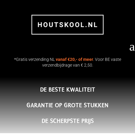
a
*Gratis verzending NL
vanaf €20,- of meer
. Voor BE vaste
verzendbijdrage van € 2,50.
DE BESTE KWALITEIT
17 KG Namibiaans Hardhout
Houtskool | Flames & Flavour
GARANTIE OP GROTE STUKKEN
€
36.50
+
TOEVOEGEN
DE SCHERPSTE PRIJS