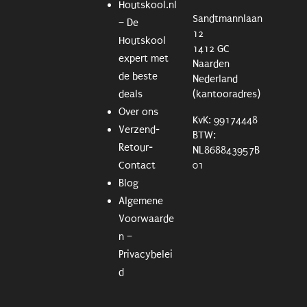
Houtskool.nl
Sandtmannlaan
– De
12
Houtskool
1412 GC
expert met
Naarden
de beste
Nederland
deals
(kantooradres)
Over ons
KvK: 99174448
Verzend-
BTW:
Retour-
NL868843957B
Contact
01
Blog
Algemene
Voorwaarde
n –
Privacybelei
d