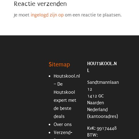
Reactie verzenden
Je moet
ingelogd zijn op
om een reactie te plaatsen.
HOUTSKOOL.N
Sitemap
L
Houtskool.nl
Sandtmannlaan
– De
12
Houtskool
1412 GC
expert met
Naarden
de beste
Nederland
deals
(kantooradres)
Over ons
KvK: 99174448
Verzend-
BTW: