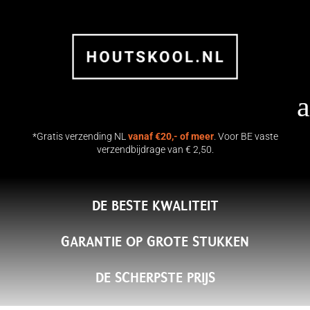
a
*Gratis verzending NL
vanaf €20,- of meer
. Voor BE vaste
verzendbijdrage van € 2,50.
DE BESTE KWALITEIT
17 KG Namibiaans Hardhout
Houtskool | Flames & Flavour
GARANTIE OP GROTE STUKKEN
€
36.50
+
TOEVOEGEN
DE SCHERPSTE PRIJS