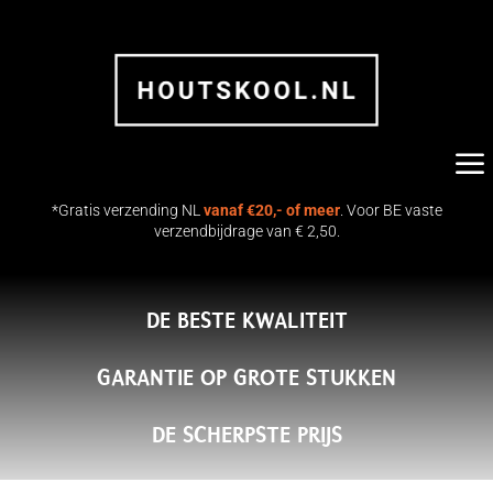
a
*Gratis verzending NL
vanaf €20,- of meer
. Voor BE vaste
verzendbijdrage van € 2,50.
DE BESTE KWALITEIT
17 KG Namibiaans Hardhout
GARANTIE OP GROTE STUKKEN
Houtskool | Flames & Flavour
€
36.50
+
TOEVOEGEN
DE SCHERPSTE PRIJS