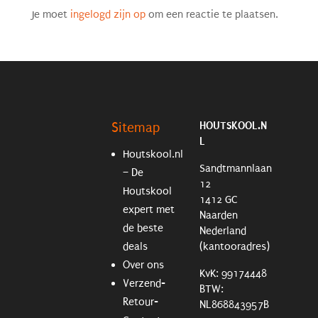
Je moet
ingelogd zijn op
om een reactie te plaatsen.
HOUTSKOOL.N
Sitemap
L
Houtskool.nl
Sandtmannlaan
– De
12
Houtskool
1412 GC
expert met
Naarden
de beste
Nederland
deals
(kantooradres)
Over ons
KvK: 99174448
Verzend-
BTW:
Retour-
NL868843957B