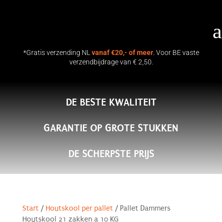
a
*Gratis verzending NL
vanaf €20,- of meer
. Voor BE vaste
verzendbijdrage van € 2,50.
DE BESTE KWALITEIT
GARANTIE OP GROTE STUKKEN
DE SCHERPSTE PRIJS
Start
/
Houtskool per pallet
/ Pallet Dammers
Houtskool 21 zakken a 10 KG