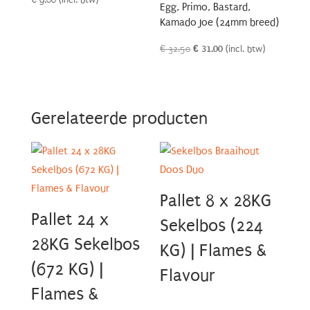
Egg, Primo, Bastard,
Kamado Joe (24mm breed)
Oorspronkelijke
Huidige
€
32.50
€
31.00
(incl. btw)
prijs
prijs
was:
is:
€ 32.50.
€ 31.00.
Gerelateerde producten
Pallet 8 x 28KG
Pallet 24 x
Sekelbos (224
28KG Sekelbos
KG) | Flames &
(672 KG) |
Flavour
Flames &