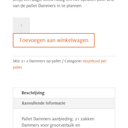
van de pallet Dammers in te plannen
Pallet
Dammers
Houtskool
21
Toevoegen aan winkelwagen
zakken
a
10
SKU:
21 x Dammers op pallet
Categorie:
Houtskool per
KG
pallet
aantal
Beschrijving
Aanvullende informatie
Pallet Dammers aanbieding. 21 zakken
Dammers voor grootverbuik en