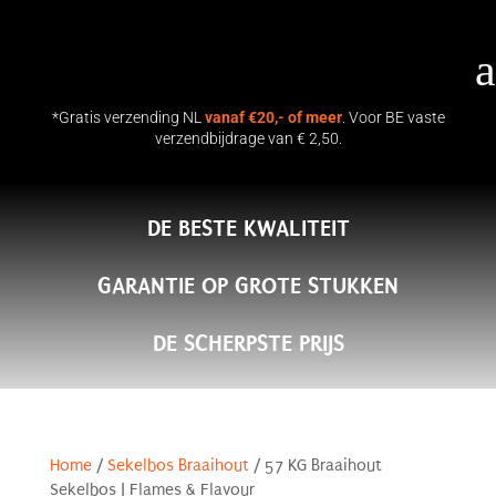
a
*Gratis verzending NL
vanaf €20,- of meer
. Voor BE vaste
verzendbijdrage van € 2,50.
DE BESTE KWALITEIT
GARANTIE OP GROTE STUKKEN
DE SCHERPSTE PRIJS
Home
/
Sekelbos Braaihout
/ 57 KG Braaihout
Sekelbos | Flames & Flavour