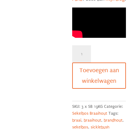
57
KG
Braaihout
Sekelbos
Toevoegen aan
|
winkelwagen
Flames
&
Flavour
aantal
SKU:
3 x SB 19KG
Categorie:
Sekelbos Braaihout
Tags:
braai
,
braaihout
,
brandhout
,
sekelbos
,
sicklebush