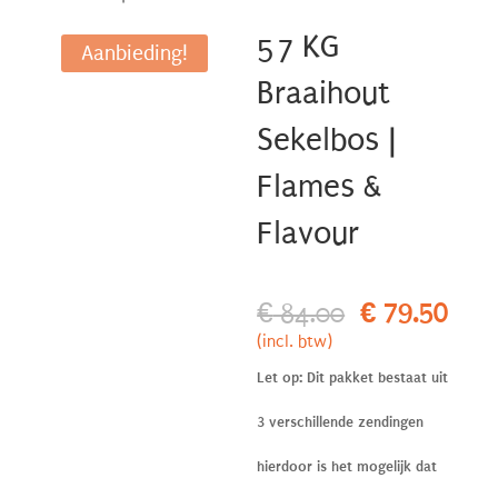
57 KG
Aanbieding!
Braaihout
Sekelbos |
Flames &
Flavour
Oorspronkel
€
79.50
Huid
€
84.00
prijs
prijs
(incl. btw)
was:
is:
Let op: Dit pakket bestaat uit
€ 84.00.
€ 79
3 verschillende zendingen
hierdoor is het mogelijk dat