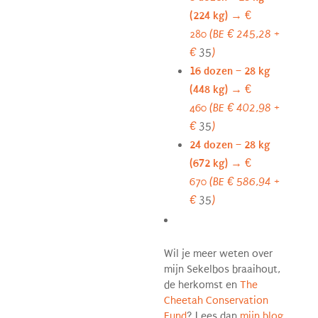
(224 kg)
→ €
280
(BE
€
245,28 +
€
35
)
16 dozen – 28 kg
(448 kg)
→ €
460
(BE
€
402,98 +
€
35
)
24 dozen – 28 kg
(672 kg)
→ €
670
(BE
€
586,94 +
€
35
)
Wil je meer weten over
mijn Sekelbos braaihout,
de herkomst en
The
Cheetah Conservation
Fund
? Lees dan
mijn blog
.