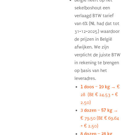
sekelboshout een
verlaagd BTW tarief
van 6% (NL had dat tot
31-12-2025) waardoor
de prijzen in België
afwijken. We zijn
verplicht de juiste BTW
in rekening te brengen
op basis van het
leveradres.
1 doos – 19 kg
→ €
28 (BE
€
24,53 +
€
2,50)
3 dozen – 57 kg
→
€ 79,50 (
BE
€
69,64
+
€
2,50)
8 dozen – 28 kg