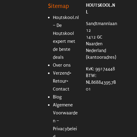
HOUTSKOOL.N
Sitemap
L
Houtskool.nl
Sandtmannlaan
– De
12
Houtskool
1412 GC
expert met
Naarden
de beste
Nederland
deals
(kantooradres)
Over ons
KvK: 99174448
Verzend-
BTW:
Retour-
NL868843957B
Contact
01
Blog
Algemene
Voorwaarde
n –
Privacybelei
d