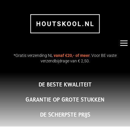
a
*Gratis verzending NL
vanaf €20,- of meer
. Voor BE vaste
verzendbijdrage van € 2,50.
DE BESTE KWALITEIT
biaans Hardhout
9KG Europees Pur
 Flames & Flavour
| Flames & Flavou
GARANTIE OP GROTE STUKKEN
€
29.50
+
TOEVOEGEN
DE SCHERPSTE PRIJS