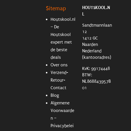
HOUTSKOOL.N
Sitemap
L
Houtskool.nl
Sandtmannlaan
– De
12
Houtskool
1412 GC
expert met
Naarden
de beste
Nederland
deals
(kantooradres)
Over ons
KvK: 99174448
Verzend-
BTW:
Retour-
NL868843957B
Contact
01
Blog
Algemene
Voorwaarde
n –
Privacybelei