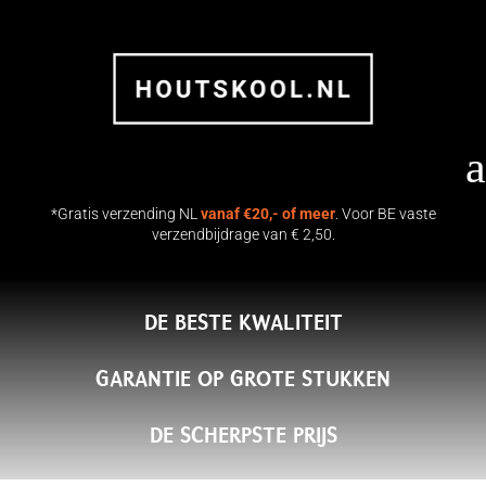
a
*Gratis verzending NL
vanaf €20,- of meer
. Voor BE vaste
verzendbijdrage van € 2,50.
DE BESTE KWALITEIT
KG Namibiaans Hardhout
9KG Euro
tskool | Flames & Flavour
| Flames 
GARANTIE OP GROTE STUKKEN
.50
€
29.50
+
TOEVOEGEN
DE SCHERPSTE PRIJS