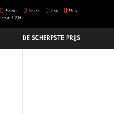




3
Account
Service
Shop
Menu
e van € 2,50.
DE SCHERPSTE PRIJS