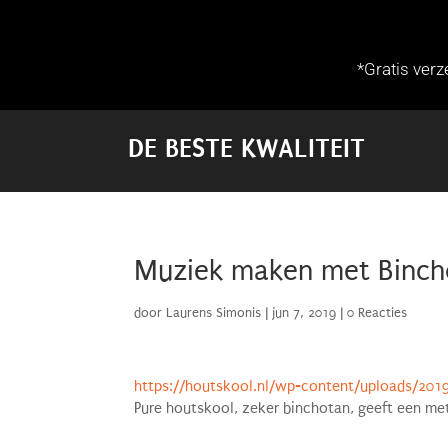
*Gratis ver
DE BESTE KWALITEIT
Muziek maken met Binch
door
Laurens Simonis
|
jun 7, 2019
|
0 Reacties
https://houtskool.nl/wp-content/uploads/20
Pure houtskool, zeker binchotan, geeft een me