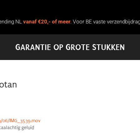
zending NL
vanaf €20,- of meer
. Voor BE vaste verzendbijdrag
GARANTIE OP GROTE STUKKEN
otan
19/06/IMG_3539.mov
taalachtig geluid