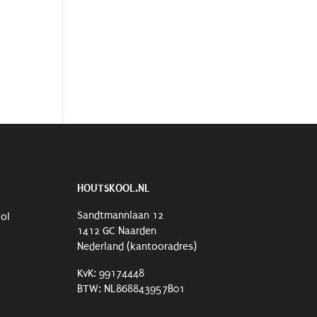
HOUTSKOOL.NL
Sandtmannlaan 12
ool
1412 GC Naarden
Nederland (kantooradres)
KvK: 99174448
BTW: NL868843957B01