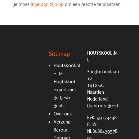
Je moet
ingelogd zijn op
om een reactie te plaatsen.
HOUTSKOOL.N
Sitemap
L
Houtskool.nl
Sandtmannlaan
– De
12
Houtskool
1412 GC
expert met
Naarden
de beste
Nederland
deals
(kantooradres)
Over ons
KvK: 99174448
Verzend-
BTW:
Retour-
NL868843957B
Contact
01