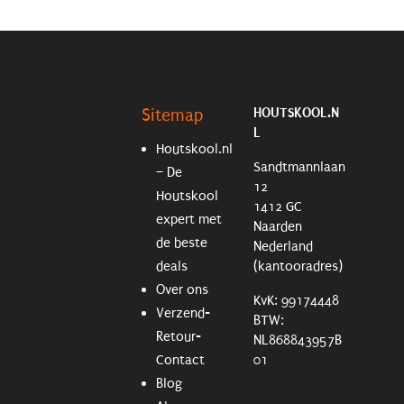
HOUTSKOOL.N
Sitemap
L
Houtskool.nl
Sandtmannlaan
– De
12
Houtskool
1412 GC
expert met
Naarden
de beste
Nederland
deals
(kantooradres)
Over ons
KvK: 99174448
Verzend-
BTW:
Retour-
NL868843957B
Contact
01
Blog