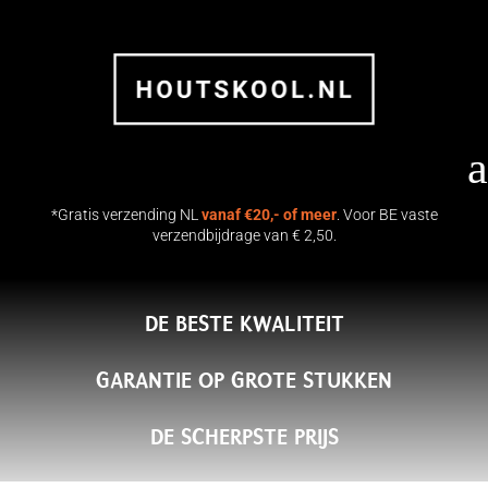
a
*Gratis verzending NL
vanaf €20,- of meer
. Voor BE vaste
verzendbijdrage van € 2,50.
DE BESTE KWALITEIT
17 KG Namibiaans Hardhout
Houtskool | Flames & Flavour
GARANTIE OP GROTE STUKKEN
€
36.50
+
TOEVOEGEN
DE SCHERPSTE PRIJS