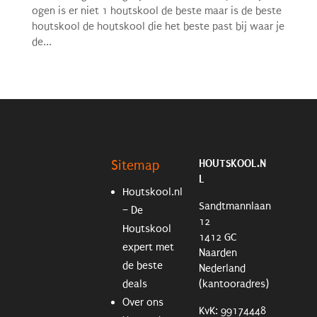
ogen is er niet 1 houtskool de beste maar is de beste
houtskool de houtskool die het beste past bij waar je
de...
HOUTSKOOL.N
Sitemap
L
Houtskool.nl
Sandtmannlaan
– De
12
Houtskool
1412 GC
expert met
Naarden
de beste
Nederland
deals
(kantooradres)
Over ons
KvK: 99174448