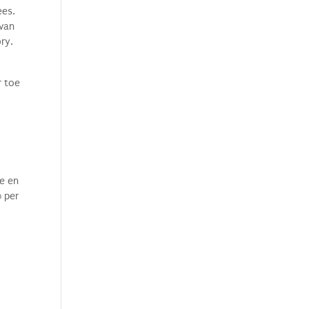
ees.
 van
ry.
r toe
e en
 per