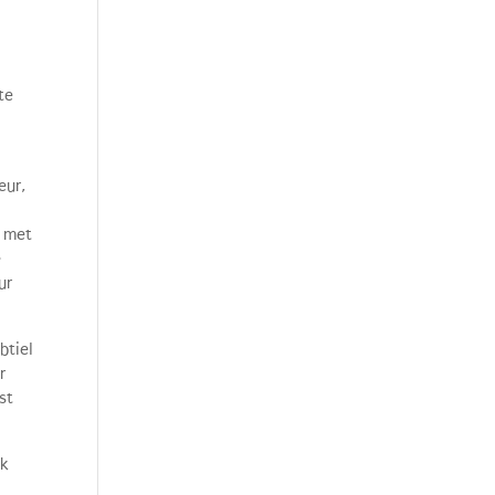
te
eur,
r met
-
ur
btiel
r
st
ak