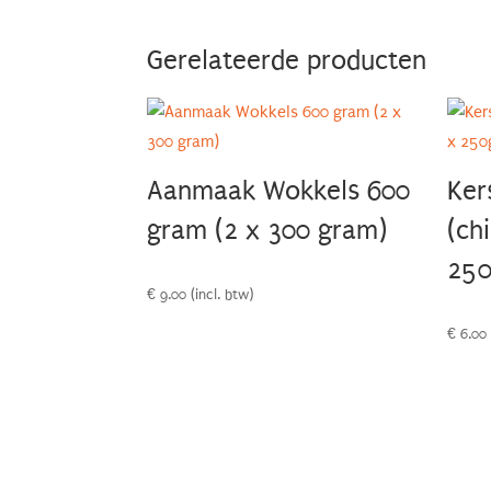
Gerelateerde producten
Aanmaak Wokkels 600
Ker
gram (2 x 300 gram)
(ch
250
€
9.00
(incl. btw)
€
6.00