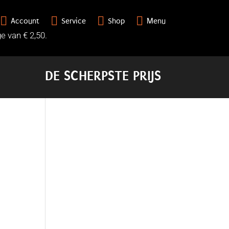




Account
Service
Shop
Menu
3
e van € 2,50.
DE SCHERPSTE PRIJS