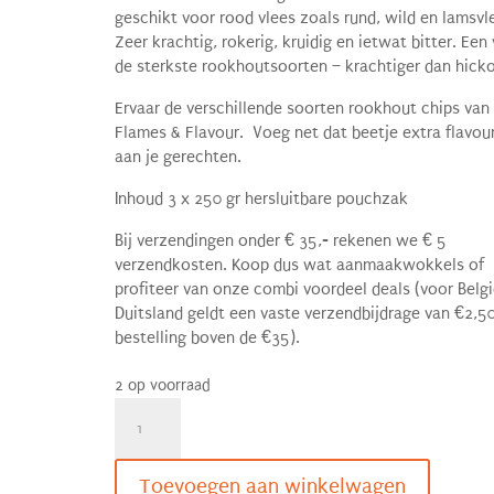
geschikt voor rood vlees zoals rund, wild en lamsvl
Zeer krachtig, rokerig, kruidig en ietwat bitter. Een
de sterkste rookhoutsoorten – krachtiger dan hicko
Ervaar de verschillende soorten rookhout chips van
Flames & Flavour. Voeg net dat beetje extra flavou
aan je gerechten.
Inhoud 3 x 250 gr hersluitbare pouchzak
Bij verzendingen onder
€
35,- rekenen we
€
5
verzendkosten. Koop dus wat aanmaakwokkels of
profiteer van onze combi voordeel deals (voor Belgi
Duitsland geldt een vaste verzendbijdrage van €2,50
bestelling boven de €35).
2 op voorraad
Kers,
Alder
en
Mesquite
Toevoegen aan winkelwagen