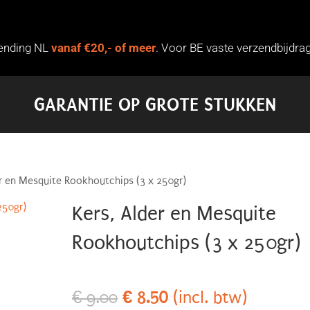
zending NL
vanaf €20,- of meer
. Voor BE vaste verzendbijdrag
GARANTIE OP GROTE STUKKEN
er en Mesquite Rookhoutchips (3 x 250gr)
Kers, Alder en Mesquite
Rookhoutchips (3 x 250gr)
Oorspronkelijke
€
8.50
Huidige
€
9.00
(incl. btw)