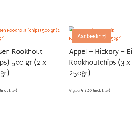
Aanbieding!
sen Rookhout
Appel – Hickory – Ei
ips) 500 gr (2 x
Rookhoutchips (3 x
gr)
250gr)
Oorspronkelijke
Huidige
(incl. btw)
€
9.00
€
8.50
(incl. btw)
prijs
prijs
was:
is:
€ 9.00.
€ 8.50.