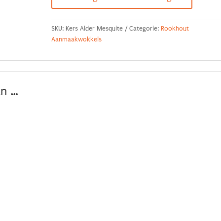
Rookhoutchips
(3
x
SKU:
Kers Alder Mesquite
Categorie:
Rookhout
250gr)
Aanmaakwokkels
aantal
an …