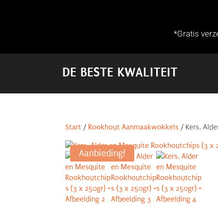
*Gratis ver
DE BESTE KWALITEIT
Start
/
Rookhout Aanmaakwokkels
/ Kers, Ald
Aanbieding!