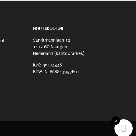
HOUTSKOOL.NL
Sandtmannlaan 12
ool
1412 GC Naarden
Nederland (kantooradres)
KvK: 99174448
BTW: NL868843957B01
0