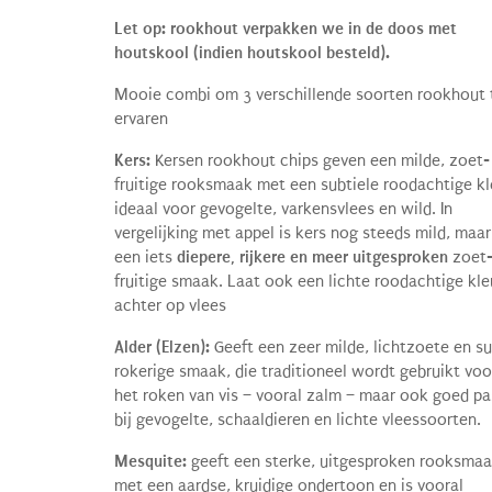
prijs
prijs
was:
is:
Let op: rookhout verpakken we in de doos met
€ 9.00.
€ 8.50.
houtskool (indien houtskool besteld).
Mooie combi om 3 verschillende soorten rookhout 
ervaren
Kers:
Kersen rookhout chips geven een milde, zoet-
fruitige rooksmaak met een subtiele roodachtige kl
ideaal voor gevogelte, varkensvlees en wild. In
vergelijking met appel is kers nog steeds mild, maa
een iets
diepere, rijkere en meer uitgesproken
zoet
fruitige smaak. Laat ook een lichte roodachtige kle
achter op vlees
Alder (Elzen):
Geeft een zeer milde, lichtzoete en su
rokerige smaak, die traditioneel wordt gebruikt voo
het roken van vis – vooral zalm – maar ook goed pa
bij gevogelte, schaaldieren en lichte vleessoorten.
Mesquite:
geeft een sterke, uitgesproken rooksma
met een aardse, kruidige ondertoon en is vooral