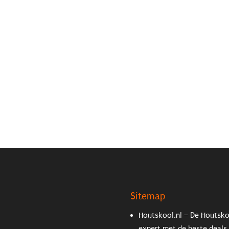
Sitemap
Houtskool.nl – De Houtsk
expert met de beste deals